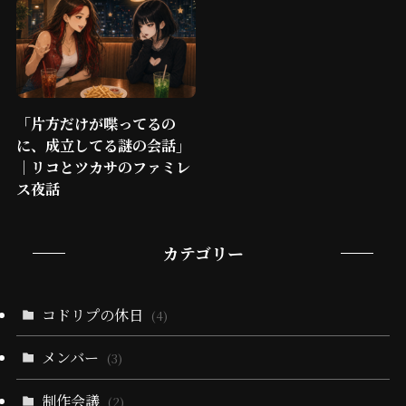
「片方だけが喋ってるの
に、成立してる謎の会話」
｜リコとツカサのファミレ
ス夜話
カテゴリー
コドリプの休日
(4)
メンバー
(3)
制作会議
(2)