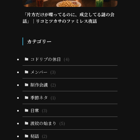
「片方だけが喋ってるのに、成立してる謎の会
話」｜リコとツカサのファミレス夜話
カテゴリー
コドリプの休日
(4)
メンバー
(3)
制作会議
(2)
季節ネタ
(1)
日常
(3)
波紋の始まり
(5)
秘話
(2)