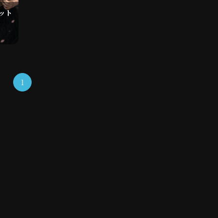
ョット
1