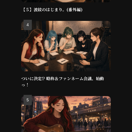
【５】波紋のはじまり。(番外編)
ついに決定!? 略称＆ファンネーム会議、始動
っ！