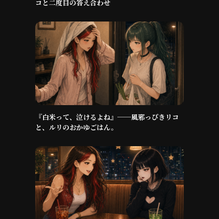
コと二度目の答え合わせ
『白米って、泣けるよね』──風邪っぴきリコ
と、ルリのおかゆごはん。